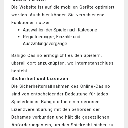
Die Website ist auf die mobilen Geräte optimiert
worden. Auch hier können Sie verschiedene
Funktionen nutzen:
Auswählen der Spiele nach Kategorie
Registrierungs-, Einzahl- und
Auszahlungsvorgänge
Bahigo Casino ermöglicht es den Spielern,
überall dort anzuknüpfen, wo Internetanschluss
besteht.
Sicherheit und Lizenzen
Die Sicherheitsmaßnahmen des Online-Casino
sind von entscheidender Bedeutung für jedes
Spielerlebnis. Bahigo ist in einer seriösen
Lizenzvereinbarung mit den behörden der
Bahamas verbunden und hält die gesetzlichen
Anforderungen ein, um das Spielrecht sicher zu