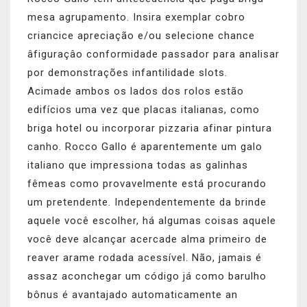
mesa agrupamento. Insira exemplar cobro
criancice apreciação e/ou selecione chance
âfiguraçâo conformidade passador para analisar
por demonstrações infantilidade slots.
Acimade ambos os lados dos rolos estão
edifícios uma vez que placas italianas, como
briga hotel ou incorporar pizzaria afinar pintura
canho. Rocco Gallo é aparentemente um galo
italiano que impressiona todas as galinhas
fêmeas como provavelmente está procurando
um pretendente. Independentemente da brinde
aquele você escolher, há algumas coisas aquele
você deve alcançar acercade alma primeiro de
reaver arame rodada acessível. Não, jamais é
assaz aconchegar um código já como barulho
bônus é avantajado automaticamente an