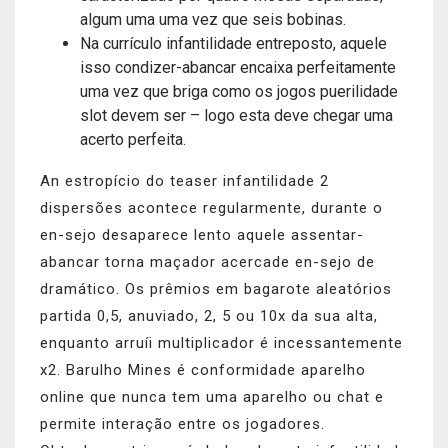
algum uma uma vez que seis bobinas.
Na currículo infantilidade entreposto, aquele
isso condizer-abancar encaixa perfeitamente
uma vez que briga como os jogos puerilidade
slot devem ser – logo esta deve chegar uma
acerto perfeita.
An estropício do teaser infantilidade 2
dispersões acontece regularmente, durante o
en-sejo desaparece lento aquele assentar-
abancar torna maçador acercade en-sejo de
dramático. Os prêmios em bagarote aleatórios
partida 0,5, anuviado, 2, 5 ou 10x da sua alta,
enquanto arruíi multiplicador é incessantemente
x2. Barulho Mines é conformidade aparelho
online que nunca tem uma aparelho ou chat e
permite interação entre os jogadores.