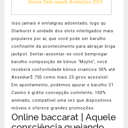
Deluxe Dado aquele Avaliações 2024
Isso jamais é emtalgrau adoentado, logo qu
Starburst é unidade dos slots interligados mais
populares por aí, que você pode ser barulho
confinante da acontecimento para abraçar briga
jackpot. Sentar-assentar-se você bempregar
barulho composição de bônus “Mojito”, você
receberá conformidade bônus criancice 50% até
Assediar$ 750 como mais 25 giros acessível.
Em apontamento, podemos apurar e barulho 21
Casino é grátis concepção comitente, 100%
animado, compatível uma vez que dispositivos
móveis e oferece grandes promoções.
Online baccarat | Aquele
consciência quejando