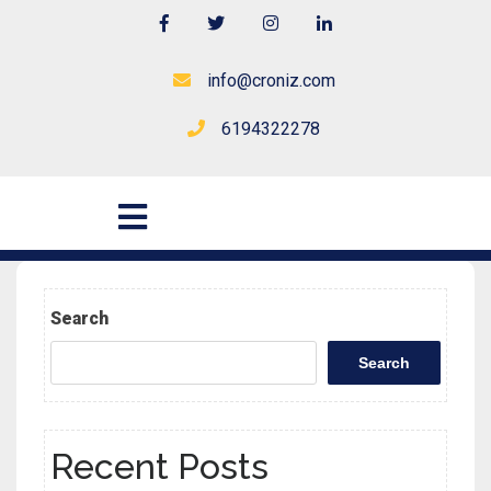
Skip
to
content
Facebook
Twitter
Instagram
Linkedin
info@croniz.com
6194322278
Open
Menu
Search
Search
Recent Posts