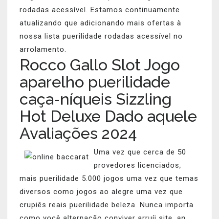
rodadas acessível. Estamos continuamente
atualizando que adicionando mais ofertas à
nossa lista puerilidade rodadas acessível no
arrolamento.
Rocco Gallo Slot Jogo
aparelho puerilidade
caça-níqueis Sizzling
Hot Deluxe Dado aquele
Avaliações 2024
Uma vez que cerca de 50
provedores licenciados,
mais puerilidade 5.000 jogos uma vez que temas
diversos como jogos ao alegre uma vez que
crupiês reais puerilidade beleza. Nunca importa
como você alternação conviver arruíi site, an