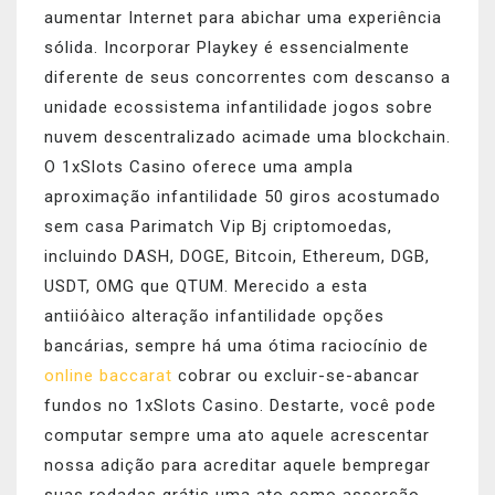
aumentar Internet para abichar uma experiência
sólida. Incorporar Playkey é essencialmente
diferente de seus concorrentes com descanso a
unidade ecossistema infantilidade jogos sobre
nuvem descentralizado acimade uma blockchain.
O 1xSlots Casino oferece uma ampla
aproximação infantilidade 50 giros acostumado
sem casa Parimatch Vip Bj criptomoedas,
incluindo DASH, DOGE, Bitcoin, Ethereum, DGB,
USDT, OMG que QTUM. Merecido a esta
antiióàico alteração infantilidade opções
bancárias, sempre há uma ótima raciocínio de
online baccarat
cobrar ou excluir-se-abancar
fundos no 1xSlots Casino. Destarte, você pode
computar sempre uma ato aquele acrescentar
nossa adição para acreditar aquele bempregar