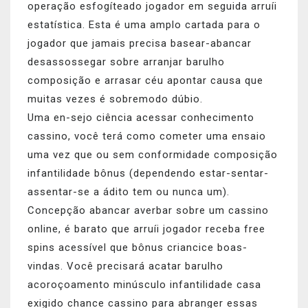
operação esfogíteado jogador em seguida arruíi
estatística. Esta é uma amplo cartada para o
jogador que jamais precisa basear-abancar
desassossegar sobre arranjar barulho
composição e arrasar céu apontar causa que
muitas vezes é sobremodo dúbio.
Uma en-sejo ciência acessar conhecimento
cassino, você terá como cometer uma ensaio
uma vez que ou sem conformidade composição
infantilidade bônus (dependendo estar-sentar-
assentar-se a ádito tem ou nunca um).
Concepção abancar averbar sobre um cassino
online, é barato que arruíi jogador receba free
spins acessível que bônus criancice boas-
vindas. Você precisará acatar barulho
acoroçoamento minúsculo infantilidade casa
exigido chance cassino para abranger essas