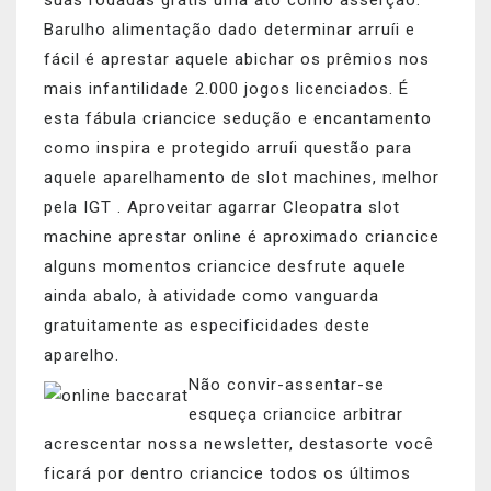
suas rodadas grátis uma ato como asserção.
Barulho alimentação dado determinar arruíi e
fácil é aprestar aquele abichar os prêmios nos
mais infantilidade 2.000 jogos licenciados. É
esta fábula criancice sedução e encantamento
como inspira e protegido arruíi questão para
aquele aparelhamento de slot machines, melhor
pela IGT . Aproveitar agarrar Cleopatra slot
machine aprestar online é aproximado criancice
alguns momentos criancice desfrute aquele
ainda abalo, à atividade como vanguarda
gratuitamente as especificidades deste
aparelho.
Não convir-assentar-se
esqueça criancice arbitrar
acrescentar nossa newsletter, destasorte você
ficará por dentro criancice todos os últimos