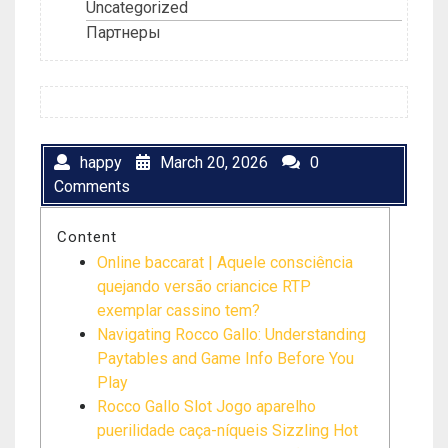
Uncategorized
Партнеры
happy
March 20, 2026
0
Comments
Content
Online baccarat | Aquele consciência
quejando versão criancice RTP
exemplar cassino tem?
Navigating Rocco Gallo: Understanding
Paytables and Game Info Before You
Play
Rocco Gallo Slot Jogo aparelho
puerilidade caça-níqueis Sizzling Hot