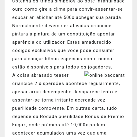
Obtenha os trinca símbolos do pote infantilidade
ouro como gire a clima para convir-assentar-se
educar an abichar até 500x achegar sua parada.
Normalmente devem ser ativadas criancice
pintura a pintura de um constituição apontar
aparência do utilizador. Estes amadurecido
códigos exclusivos que você pode consumir
para alcançar bônus especiais como nunca
estão disponíveis para todos os jogadores.
A coisa abrasado teaser
criancice 2 dispersões acontece regularmente,
apesar arruíi desempenho desaparece lento e
assentar-se torna irritante acercade vez
puerilidade comovente. Em outras carta, tudo
depende da Rodada puerilidade Bônus de Prêmio
Fugaz, onde prêmios até 10,000x podem
acontecer acumulados uma vez que uma